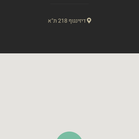
דיזינגוף 218 ת"א