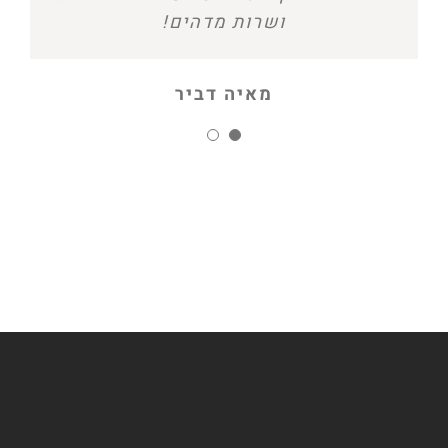
ושרות מדהים!
מחמאות והשמלה הייתה פשוט
מהממת. תודה!!
מאיה דביר
יעל נורמן