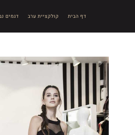
Ski
t
דף הבית
קולקציית ערב
דגמים נב
conten