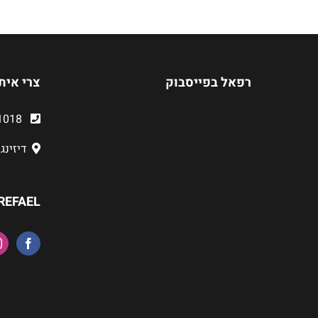
רפאל בפייסבוק
צרי אית
03-6481018
דיזינגוף 218
REFAEL