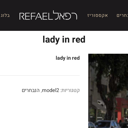
חרים
אקססוריז
בלוג
lady in red
lady in red
קטגוריות:
model2
,
הנבחרים