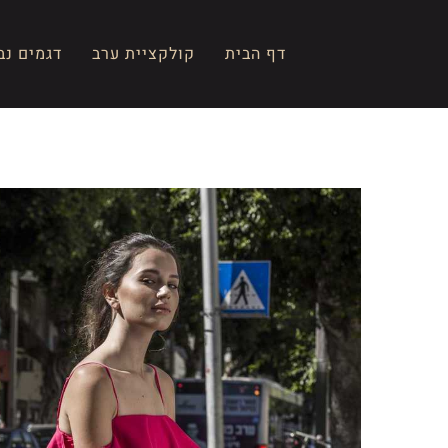
Ski
t
דף הבית
קולקציית ערב
דגמים נב
conten