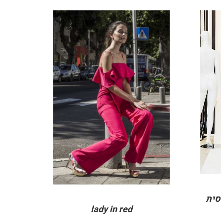
DETAILS
סית
lady in red