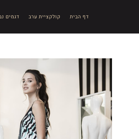
Ski
t
דף הבית
קולקציית ערב
דגמים נב
conten