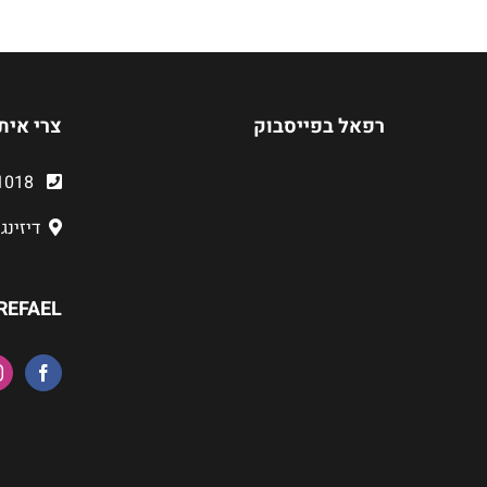
רפאל בפייסבוק
צרי אית
03-6481018
דיזינגוף 218
REFAEL