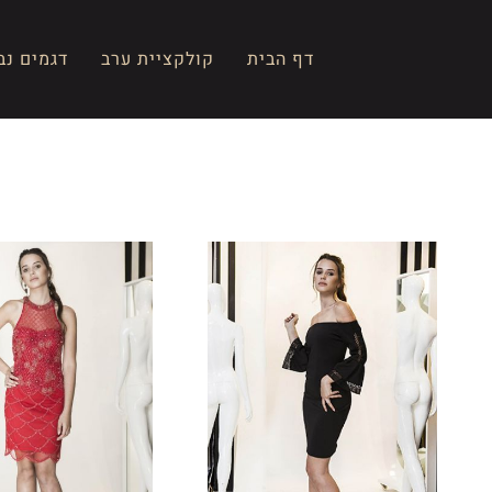
Ski
t
דף הבית
קולקציית ערב
דגמים נב
conten